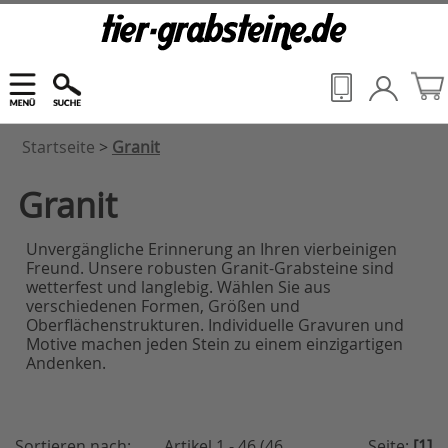
Startseite
>
Granit
Granit
Unvergängliche Erinnerung an Ihren vierbeinigen
Freund. Unsere robusten Granit-Grabsteine sind
wetterfest und langlebig. Wählen Sie aus
verschiedenen Formen, Größen und
Oberflächenstrukturen. Individuelle Gravuren und
Motive machen jeden Stein zu einem einzigartigen
Andenken.
Sortieren nach:
Artikel 1 - 46 (46
Seite:
[1]