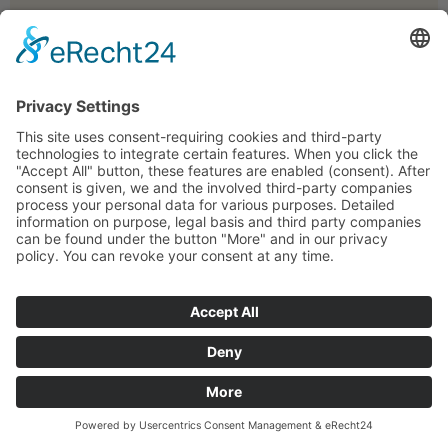
Rechteck aus Granit ca. 30cm x 15cm und 1cm
dick
€
39,00 €
inkl. Mwst. inkl.
Versand